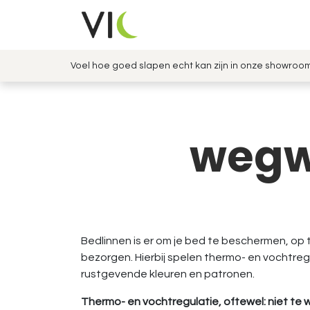
Overslaan naar inhoud
Slaap met kennis & comfort
Voel hoe goed slapen echt kan zijn in onze showroo
wegwi
Bedlinnen is er om je bed te beschermen, op 
bezorgen. Hierbij spelen thermo- en vochtreg
rustgevende kleuren en patronen.
Thermo- en vochtregulatie, oftewel: niet te 