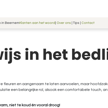
Shop
Blog
Handmade in Belgium
m in Beernem
Klanten aan het woord
|
Over ons
| Tips |
Contact
js in het bed
te fleuren en aangenaam te laten aanvoelen, maar hoofdzakeli
ulatie een belangrijke rol, alsook een comfortabele touch, a
warm, niet te koud én vooral droog!