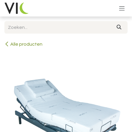
Overslaan naar inhoud
Alle producten