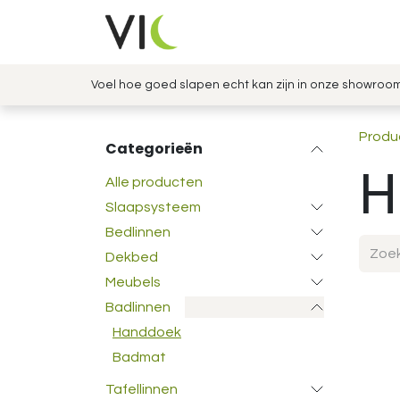
Overslaan naar inhoud
Slaap met kennis & comfort
Voel hoe goed slapen echt kan zijn in onze showroo
Produ
Categorieën
H
Alle producten
Slaapsysteem
Bedlinnen
Dekbed
Meubels
Badlinnen
Handdoek
Badmat
Tafellinnen