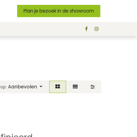
Plan je bezoek in de showroom
Aanbevolen
 op: