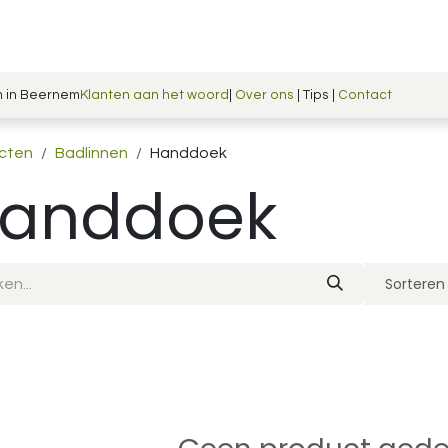
Shop
Blog
Handmade in Belgium
m in Beernem
Klanten aan het woord
|
Over ons
| Tips |
Contact
cten
Badlinnen
Handdoek
anddoek
Sorteren