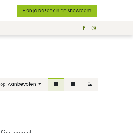
Plan je bezoek in de showroom
Aanbevolen
 op: