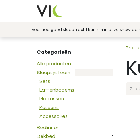
Overslaan naar inhoud
Slaap met kennis & comfort
Voel hoe goed slapen echt kan zijn in onze showroo
Produ
Categorieën
K
Alle producten
Slaapsysteem
Sets
Lattenbodems
Matrassen
Kussens
Accessoires
Bedlinnen
Dekbed